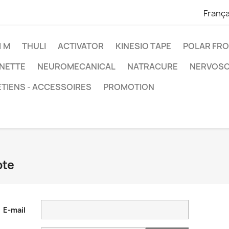
França
1 M
THULI
ACTIVATOR
KINESIO TAPE
POLAR FR
RNETTE
NEUROMECANICAL
NATRACURE
NERVOS
TIENS - ACCESSOIRES
PROMOTION
pte
E-mail