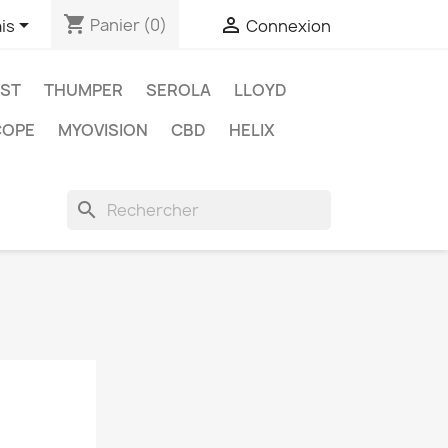
shopping_cart


Panier
(0)
is
Connexion
OST
THUMPER
SEROLA
LLOYD
COPE
MYOVISION
CBD
HELIX
search