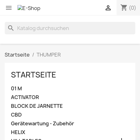
shopping_cart


(0)
search
Startseite
THUMPER
STARTSEITE
01 M
ACTIVATOR
BLOCK DE JARNETTE
CBD
Gerätewartung - Zubehör
HELIX