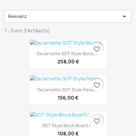

Relevanz
1 - 3 von 3 Artikel(n)
favorite_border
DeJarnette SOT Style Blocks...
258,00 €
favorite_border
DeJarnette SOT Style Pelvic...
156,00 €
favorite_border
SOT Style Block Board /...
108,00 €