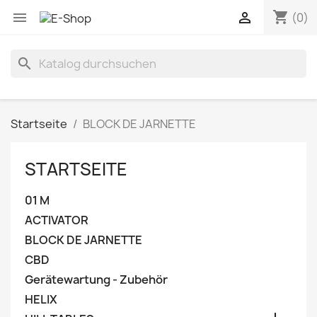
shopping_cart


(0)
search
Startseite
BLOCK DE JARNETTE
STARTSEITE
01 M
ACTIVATOR
BLOCK DE JARNETTE
CBD
Gerätewartung - Zubehör
HELIX