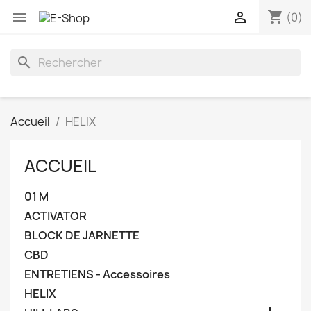
shopping_cart


(0)
search
Accueil
HELIX
ACCUEIL
01 M
ACTIVATOR
BLOCK DE JARNETTE
CBD
ENTRETIENS - Accessoires
HELIX