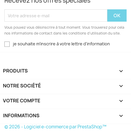
Recevez nos offres spéciales
Vous pouvez vous désinscrire à tout moment. Vous trouverez pour cela
nos informations de contact dans les conditions d'utilisation du site.
je souhaite m’inscrire à votre lettre d'information
PRODUITS

NOTRE SOCIÉTÉ

VOTRE COMPTE

INFORMATIONS
keyboard_arrow_down
© 2026 - Logiciel e-commerce par PrestaShop™