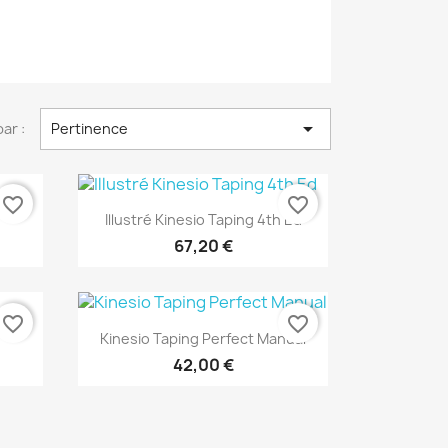

par :
Pertinence
favorite_border
favorite_border
Aperçu rapide

Illustré Kinesio Taping 4th Ed
67,20 €
favorite_border
favorite_border
Aperçu rapide

.
Kinesio Taping Perfect Manual
42,00 €