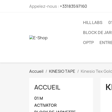
Appelez-nous :
+33183597160
HILL LABS
0
BLOCK DE JA
OPTP
ENTRE
Accueil
KINESIO TAPE
Kinesio Tex Gol
K
ACCUEIL
01 M
ACTIVATOR