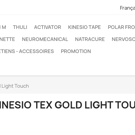
França
1 M
THULI
ACTIVATOR
KINESIO TAPE
POLAR FR
RNETTE
NEUROMECANICAL
NATRACURE
NERVOS
TIENS - ACCESSOIRES
PROMOTION
d Light Touch
INESIO TEX GOLD LIGHT TO