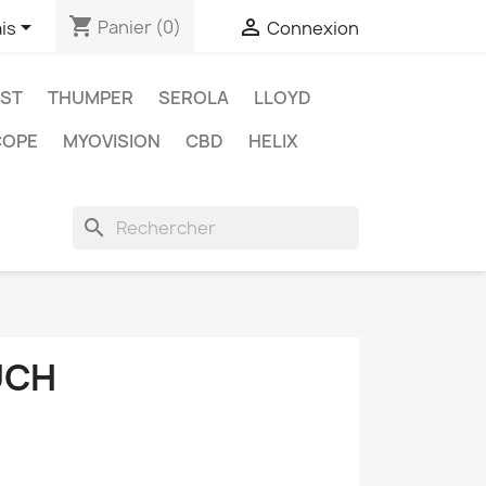
shopping_cart


Panier
(0)
is
Connexion
OST
THUMPER
SEROLA
LLOYD
COPE
MYOVISION
CBD
HELIX
search
UCH