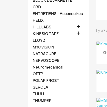
BLOCK DE JARNETTE
CBD
ENTRETIENS - Accessoires
HELIX

HILL LABS
Il y a 

KINESIO TAPE
LLOYD
MYOVISION
Ki
NATRACURE
NERVOSCOPE
Neuromecanical
OPTP
POLAR FROST
SEROLA
THULI
THUMPER