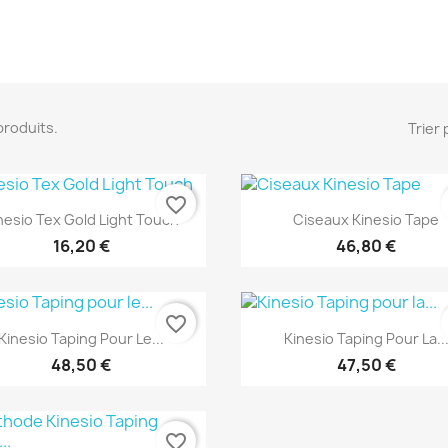
7 produits.
Trier 
favorite_border
Aperçu rapide
Aperçu rapide


nesio Tex Gold Light Touch
Ciseaux Kinesio Tape
16,20 €
46,80 €
favorite_border
Aperçu rapide
Aperçu rapide


Kinesio Taping Pour Le...
Kinesio Taping Pour La..
48,50 €
47,50 €
favorite_border