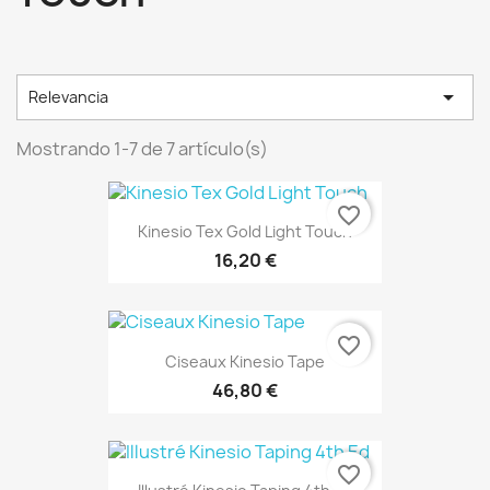

Relevancia
Mostrando 1-7 de 7 artículo(s)
favorite_border
Kinesio Tex Gold Light Touch
16,20 €
favorite_border
Ciseaux Kinesio Tape
46,80 €
favorite_border