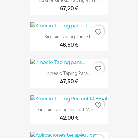
Illustré Kinesio Taping 4th Ed
67,20 €
favorite_border
Kinesio Taping Para El...
48,50 €
favorite_border
Kinesio Taping Para...
47,50 €
favorite_border
Kinesio Taping Perfect Manual
42,00 €