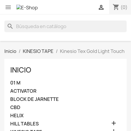
shopping_cart


(0)
search
Inicio
KINESIO TAPE
Kinesio Tex Gold Light Touch
INICIO
01 M
ACTIVATOR
BLOCK DE JARNETTE
CBD
HELIX

HILL TABLES