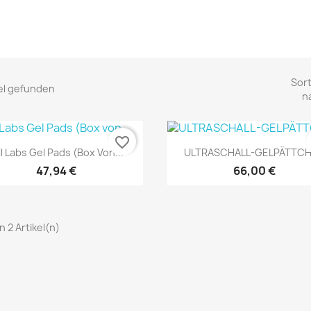
Sort
kel gefunden
n
favorite_border
Vorschau
Vorschau


ll Labs Gel Pads (Box Von...
ULTRASCHALL-GELPÄTTC
47,94 €
66,00 €
on 2 Artikel(n)