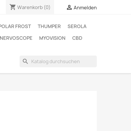
shopping_cart


Warenkorb
(0)
Anmelden
POLAR FROST
THUMPER
SEROLA
NERVOSCOPE
MYOVISION
CBD
search