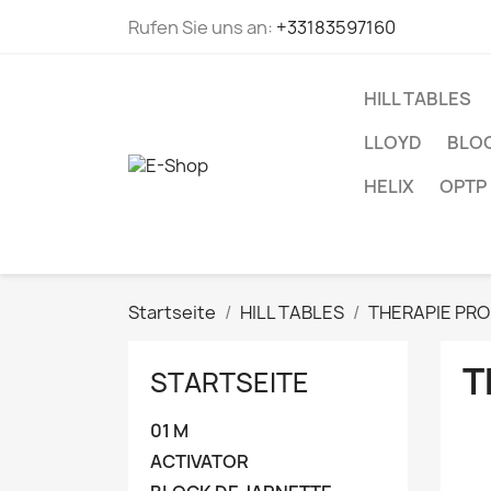
Rufen Sie uns an:
+33183597160
HILL TABLES
LLOYD
BLOC
HELIX
OPTP
Startseite
HILL TABLES
THERAPIE PR
T
STARTSEITE
01 M
ACTIVATOR