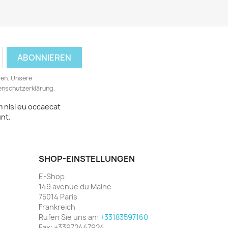
fen. Unsere
tenschutzerklärung.
m nisi eu occaecat
unt.
SHOP-EINSTELLUNGEN
E-Shop
149 avenue du Maine
75014 Paris
Frankreich
Rufen Sie uns an:
+33183597160
Fax:
+33972447924