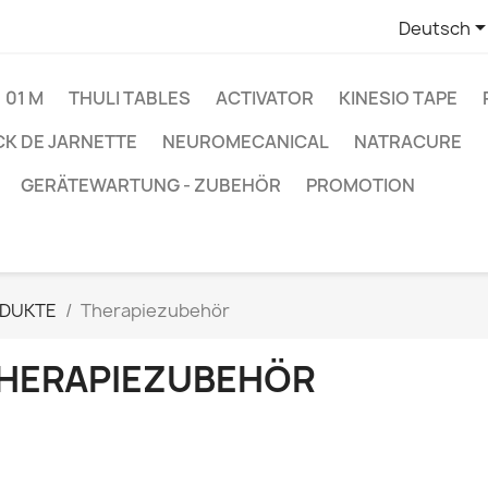
Deutsch
01 M
THULI TABLES
ACTIVATOR
KINESIO TAPE
K DE JARNETTE
NEUROMECANICAL
NATRACURE
GERÄTEWARTUNG - ZUBEHÖR
PROMOTION
ODUKTE
Therapiezubehör
HERAPIEZUBEHÖR