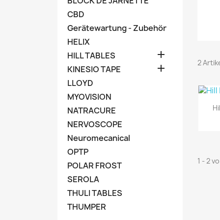
BLOCK DE JARNETTE
CBD
Gerätewartung - Zubehör
HELIX

HILL TABLES
2 Arti

KINESIO TAPE
LLOYD
MYOVISION
Hi
NATRACURE
NERVOSCOPE
Neuromecanical
OPTP
1 - 2 v
POLAR FROST
SEROLA
THULI TABLES
THUMPER