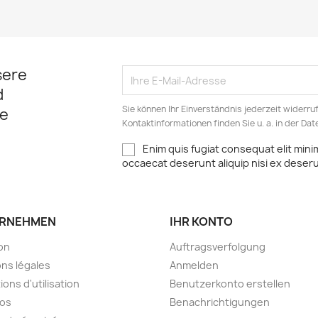
sere
d
Sie können Ihr Einverständnis jederzeit widerru
e
Kontaktinformationen finden Sie u. a. in der Da
Enim quis fugiat consequat elit mini
occaecat deserunt aliquip nisi ex deser
RNEHMEN
IHR KONTO
son
Auftragsverfolgung
ns légales
Anmelden
ions d'utilisation
Benutzerkonto erstellen
pos
Benachrichtigungen