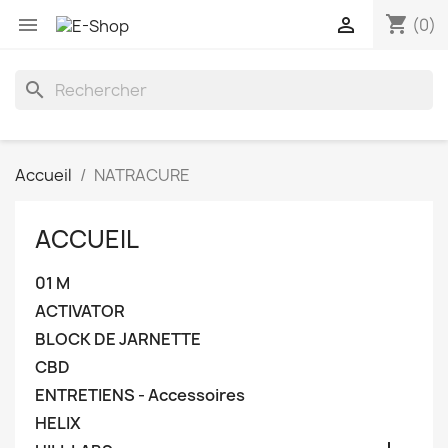
shopping_cart


(0)
search
Accueil
NATRACURE
ACCUEIL
01 M
ACTIVATOR
BLOCK DE JARNETTE
CBD
ENTRETIENS - Accessoires
HELIX