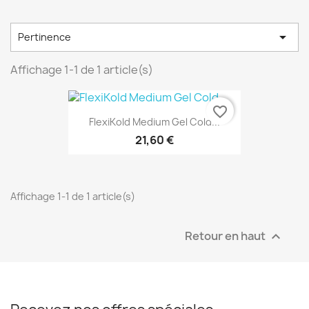

Pertinence
Affichage 1-1 de 1 article(s)
favorite_border
FlexiKold Medium Gel Cold...
21,60 €
Affichage 1-1 de 1 article(s)
Retour en haut
