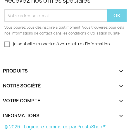
Recevez nos offres spéciales
Vous pouvez vous désinscrire à tout moment. Vous trouverez pour cela
nos informations de contact dans les conditions d'utilisation du site.
je souhaite m’inscrire à votre lettre d'information
PRODUITS

NOTRE SOCIÉTÉ

VOTRE COMPTE

INFORMATIONS
keyboard_arrow_down
© 2026 - Logiciel e-commerce par PrestaShop™