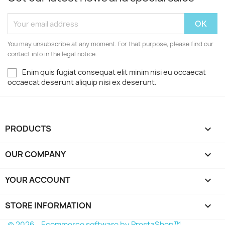
You may unsubscribe at any moment. For that purpose, please find our
contact info in the legal notice.
Enim quis fugiat consequat elit minim nisi eu occaecat
occaecat deserunt aliquip nisi ex deserunt.
PRODUCTS

OUR COMPANY

YOUR ACCOUNT

STORE INFORMATION
keyboard_arrow_down
© 2026 - Ecommerce software by PrestaShop™