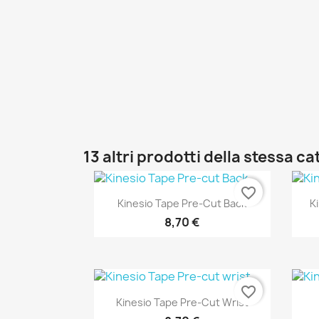
13 altri prodotti della stessa ca
favorite_border
Anteprima

Kinesio Tape Pre-Cut Back
K
8,70 €
favorite_border
Anteprima

Kinesio Tape Pre-Cut Wrist