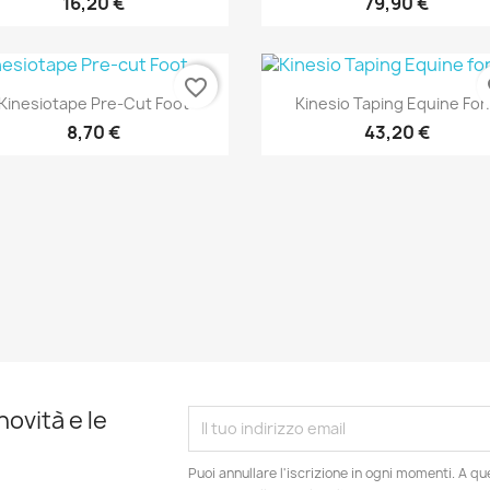
16,20 €
79,90 €
favorite_border
fa
Anteprima
Anteprima


Kinesiotape Pre-Cut Foot
Kinesio Taping Equine For.
8,70 €
43,20 €
novità e le
Puoi annullare l'iscrizione in ogni momenti. A qu