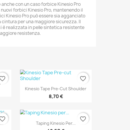
e anche con un caso forbice Kinesio Pro
nuovi forbici Kinesio Pro, mantenendo il
rbici Kinesio Pro può essere sia agganciato
la cintura per una maggiore sicurezza. Il
i è realizzata in pelle sintetica resistente
 maggiore resistenza.
vorite_border
favorite_border
k
Anteprima

Kinesio Tape Pre-Cut Shoulder
8,70 €
vorite_border
favorite_border
Anteprima

..
Taping Kinesio Per...