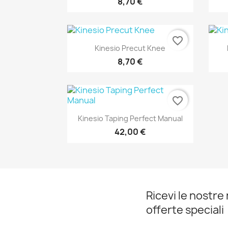
8,70 €
favorite_border
Anteprima

Kinesio Precut Knee
8,70 €
favorite_border
Anteprima

Kinesio Taping Perfect Manual
42,00 €
Ricevi le nostre 
offerte speciali