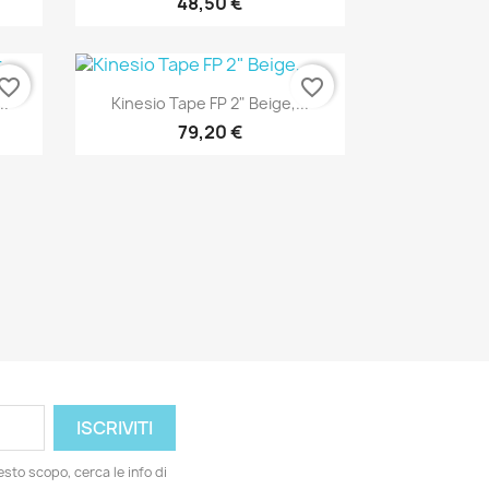
48,50 €
vorite_border
favorite_border
Anteprima

..
Kinesio Tape FP 2" Beige,...
79,20 €
esto scopo, cerca le info di