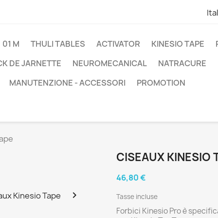
Ita
01 M
THULI TABLES
ACTIVATOR
KINESIO TAPE
K DE JARNETTE
NEUROMECANICAL
NATRACURE
MANUTENZIONE - ACCESSORI
PROMOTION
Tape
CISEAUX KINESIO 
46,80 €

Tasse incluse
Forbici Kinesio Pro è specif