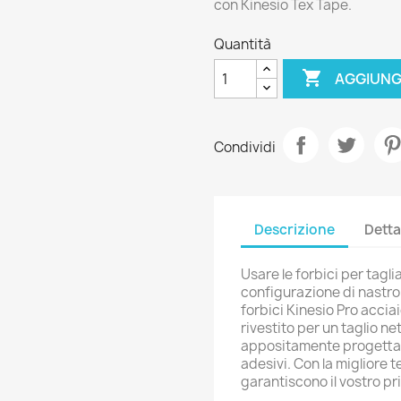
con Kinesio Tex Tape.
Quantità

AGGIUNG
Condividi
Descrizione
Detta
Usare le forbici per tagl
configurazione di nastro 
forbici Kinesio Pro acciai
rivestito per un taglio ne
appositamente progettati
adesivi. Con la migliore t
garantiscono il vostro pri