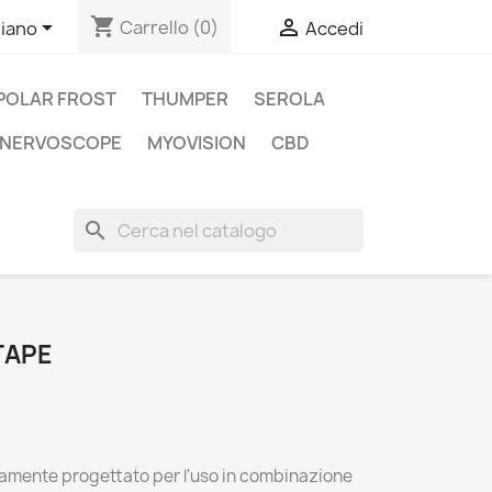
shopping_cart


Carrello
(0)
liano
Accedi
POLAR FROST
THUMPER
SEROLA
NERVOSCOPE
MYOVISION
CBD
search
TAPE
icamente progettato per l'uso in combinazione