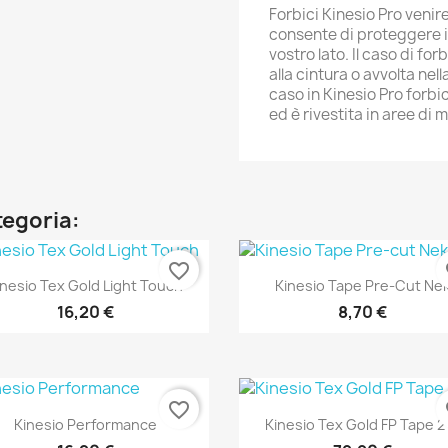
Forbici Kinesio Pro venir
consente di proteggere i 
vostro lato. Il caso di fo
alla cintura o avvolta nel
caso in Kinesio Pro forbic
ed è rivestita in aree di
tegoria:
favorite_border
fa
Anteprima
Anteprima


inesio Tex Gold Light Touch
Kinesio Tape Pre-Cut Ne
16,20 €
8,70 €
favorite_border
fa
Anteprima
Anteprima


Kinesio Performance
Kinesio Tex Gold FP Tape 2".