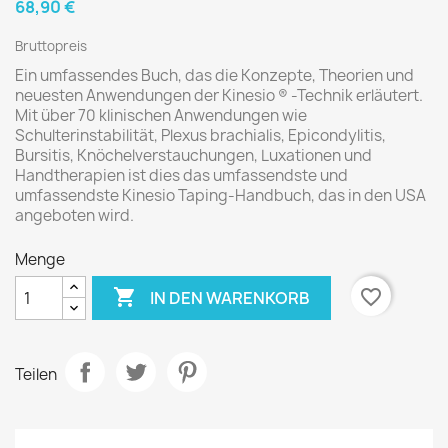
68,90 €
Bruttopreis
Ein umfassendes Buch, das die Konzepte, Theorien und
neuesten Anwendungen der Kinesio ® -Technik erläutert.
Mit über 70 klinischen Anwendungen wie
Schulterinstabilität, Plexus brachialis, Epicondylitis,
Bursitis, Knöchelverstauchungen, Luxationen und
Handtherapien ist dies das umfassendste und
umfassendste Kinesio Taping-Handbuch, das in den USA
angeboten wird.
Menge

favorite_border
IN DEN WARENKORB
Teilen