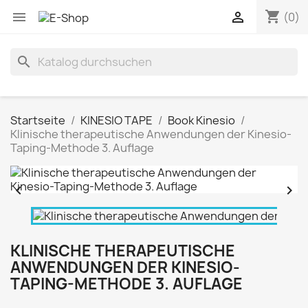
shopping_cart


(0)
search
Startseite
KINESIO TAPE
Book Kinesio
Klinische therapeutische Anwendungen der Kinesio-
Taping-Methode 3. Auflage


KLINISCHE THERAPEUTISCHE
ANWENDUNGEN DER KINESIO-
TAPING-METHODE 3. AUFLAGE