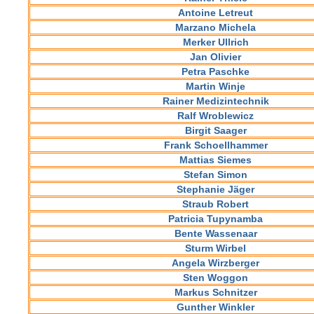
Antoine Letreut
Marzano Michela
Merker Ullrich
Jan Olivier
Petra Paschke
Martin Winje
Rainer Medizintechnik
Ralf Wroblewicz
Birgit Saager
Frank Schoellhammer
Mattias Siemes
Stefan Simon
Stephanie Jäger
Straub Robert
Patricia Tupynamba
Bente Wassenaar
Sturm
Wirbel
Angela Wirzberger
Sten Woggon
Markus Schnitzer
Gunther Winkler