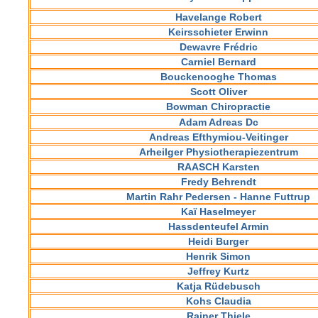
Havelange Robert
Keirsschieter Erwinn
Dewavre Frédric
Carniel Bernard
Bouckenooghe Thomas
Scott Oliver
Bowman Chiropractie
Adam Adreas Dc
Andreas Efthymiou-Veitinger
Arheilger Physiotherapiezentrum
RAASCH Karsten
Fredy Behrendt
Martin Rahr Pedersen - Hanne Futtrup
Kaï Haselmeyer
Hassdenteufel Armin
Heidi Burger
Henrik Simon
Jeffrey Kurtz
Katja Rüdebusch
Kohs Claudia
Rainer Thiele